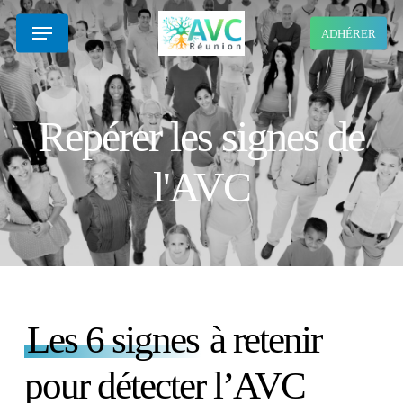
Skip
Menu
ADHÉRER
to
main
content
Repérer les signes de
l'AVC
Les 6 signes
à retenir
pour détecter l’AVC